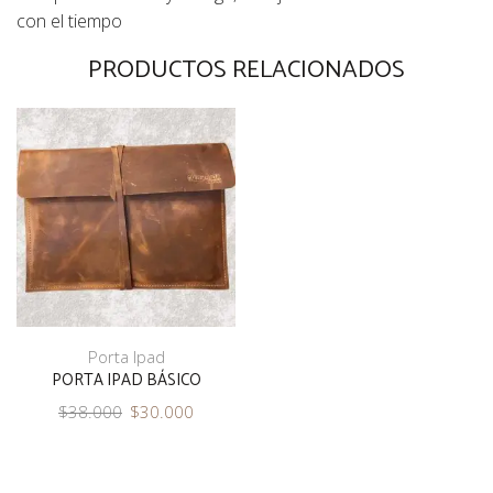
con el tiempo
PRODUCTOS RELACIONADOS
Porta Ipad
PORTA IPAD BÁSICO
El
El
$
38.000
$
30.000
precio
precio
original
actual
era:
es: