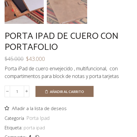
PORTA IPAD DE CUERO CON
PORTAFOLIO
El
El
$
45.000
$
43.000
precio
precio
Porta iPad de cuero envejecido , multifuncional, con
original
actual
compartimentos para block de notas y porta tarjetas
era:
es:
$45.000.
$43.000.
AÑADIR AL CARRITO
Porta
Ipad
de
Añadir a la lista de deseos
cuero
Porta Ipad
Categoría
con
portafolio
Etiqueta:
porta ipad
cantidad