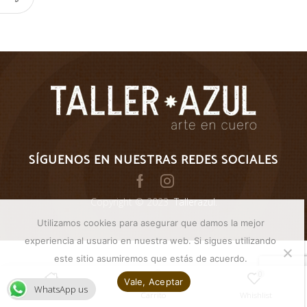
SÍGUENOS EN NUESTRAS REDES SOCIALES
Facebook
Instagram
Copyright © 2023
Tallerazul
.
Utilizamos cookies para asegurar que damos la mejor
experiencia al usuario en nuestra web. Si sigues utilizando
este sitio asumiremos que estás de acuerdo.
0
0
Vale, Aceptar
WhatsApp us
Inicio
Carrito
Whishlist