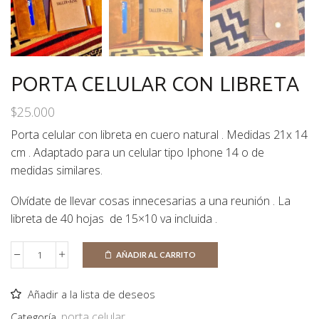
PORTA CELULAR CON LIBRETA
$
25.000
Porta celular con libreta en cuero natural . Medidas 21x 14
cm . Adaptado para un celular tipo Iphone 14 o de
medidas similares.
Olvídate de llevar cosas innecesarias a una reunión . La
libreta de 40 hojas de 15×10 va incluida .
AÑADIR AL CARRITO
Porta
celular
con
Añadir a la lista de deseos
libreta
porta celular
Categoría