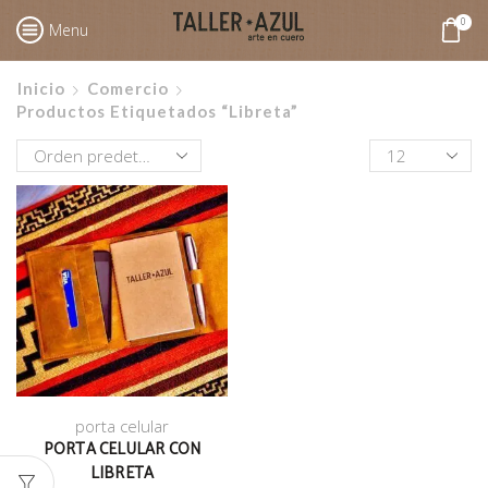
0
Menu
Inicio
Comercio
Productos Etiquetados “libreta”
Productos
por
pagina
porta celular
PORTA CELULAR CON
LIBRETA