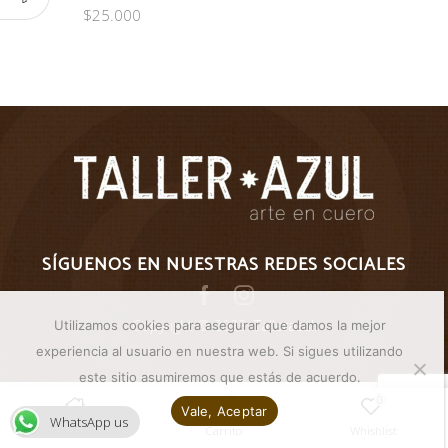
$
25.000
SÍGUENOS EN NUESTRAS REDES SOCIALES
Facebook
Instagram
Copyright © 2023
Tallerazul
.
Utilizamos cookies para asegurar que damos la mejor
experiencia al usuario en nuestra web. Si sigues utilizando
este sitio asumiremos que estás de acuerdo.
0
0
Vale, Aceptar
WhatsApp us
Inicio
Carrito
Whishlist